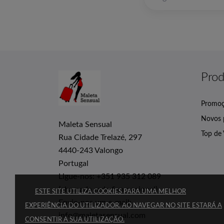
Prod
Promo
Novos 
Maleta Sensual
Top de
Rua Cidade Trelazé, 297
4440-243 Valongo
Portugal
Ligue-nos:
+351 935 312 089
(chamada rede fixa nacional)
ESTE SITE UTILIZA COOKIES PARA UMA MELHOR
Envie-nos um e-mail:
EXPERIÊNCIA DO UTILIZADOR. AO NAVEGAR NO SITE ESTARÁ A
info@maletasensual.com
CONSENTIR A SUA UTILIZAÇÃO.