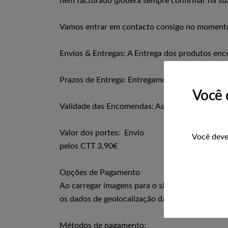
nem facturado (poderá sempre confirmar na sua
Vamos entrar em contacto consigo no momento 
Envios & Entregas: A Entrega dos produtos enc
Prazos de Entrega: Entregamos em 24horas, dia
Você 
Validade das Encomendas: As encomendas que n
Valor dos portes: Envio
Você deve
pelos CTT 3,90€
Opções de Pagamento
Ao carregar imagens para o site, deve evitar c
os dados de geolocalização das imagens do site
Métodos de pagamento: