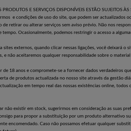
 PRODUTOS E SERVIÇOS DISPONÍVEIS ESTÃO SUJEITOS ÀS
ermos e condições de uso do site, que podem ser actualizados oc
 de retirar ou alterar serviços sem aviso prévio. Não nos respons
e tempo. Ocasionalmente, podemos restringir o acesso a algumas 
 a sites externos, quando clicar nessas ligações, você deixará 
es, e não aceitaremos qualquer responsabilidade sobre o materia
or de 18 anos e compromete-se a fornecer dados verdadeiros q
a de produtos actualizada no nosso site através da gestão diári
ctualização em tempo real das nossas existências online, todos o
não existir em stock, sugerirmos em consideração as suas prefe
nsigo para propor a substituição por um produto alternativo su
mente encomendado. Caso não possamos efetuar qualquer substit