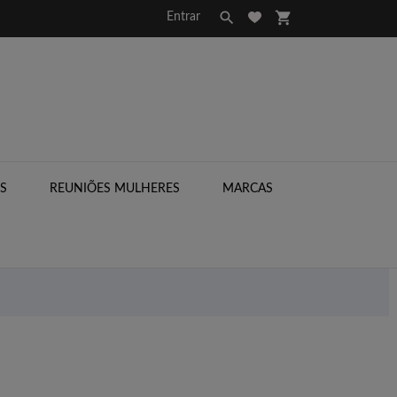

shopping_cart
Entrar
S
REUNIÕES MULHERES
MARCAS
