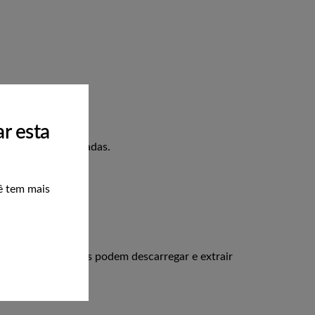
r esta
menda, serão anuladas.
ê tem mais
GPS). Os visitantes podem descarregar e extrair