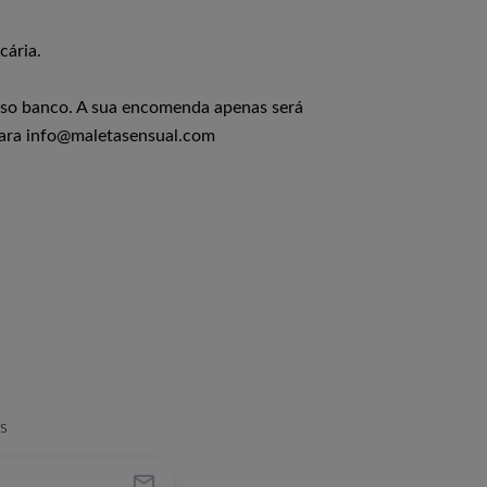
cária.
osso banco. A sua encomenda apenas será
para info@maletasensual.com
s
