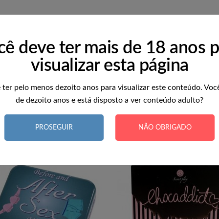
eiro com esses saborosos bombons em forma de pênis de Chocolate.
cê deve ter mais de 18 anos p
visualizar esta página
 ter pelo menos dezoito anos para visualizar este conteúdo. Voc
de dezoito anos e está disposto a ver conteúdo adulto?
TAMBÉM PODERÁ GOSTAR
PROSEGUIR
NÃO OBRIGADO