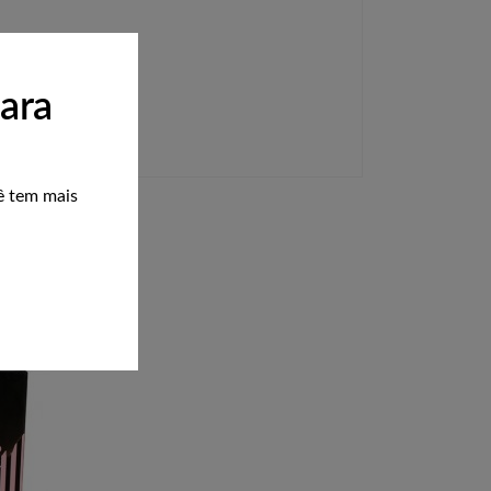
ara
ê tem mais