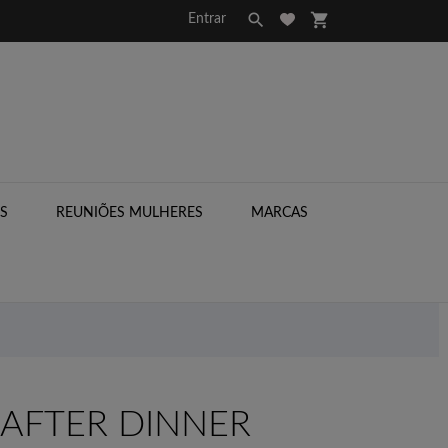

shopping_cart
Entrar
S
REUNIÕES MULHERES
MARCAS

AFTER DINNER