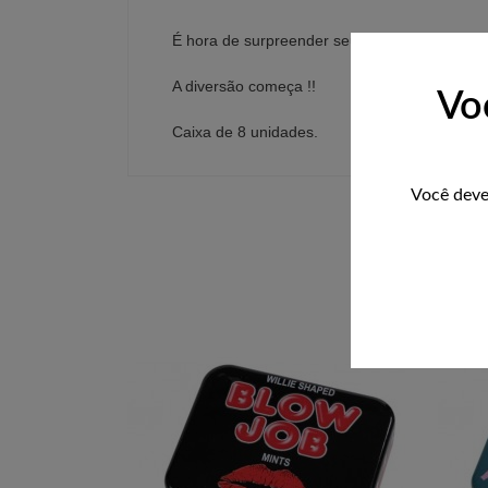
É hora de surpreender seus Amigos ou Parc
A diversão começa !!
Vo
Caixa de 8 unidades.
Você deve