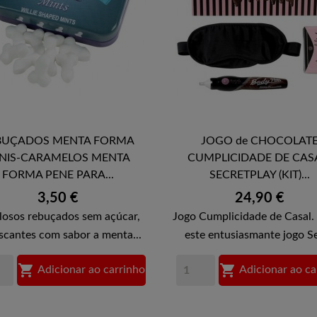
BUÇADOS MENTA FORMA
JOGO de CHOCOLAT


NIS-CARAMELOS MENTA
CUMPLICIDADE DE CAS
VISTA RÁPIDA
VISTA RÁPIDA
FORMA PENE PARA...
SECRETPLAY (KIT)...
Preço
Preço
3,50 €
24,90 €
losos rebuçados sem açúcar,
Jogo Cumplicidade de Casal.
scantes com sabor a menta...
este entusiasmante jogo Se


Adicionar ao carrinho
Adicionar ao ca