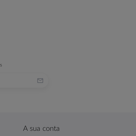
s

A sua conta