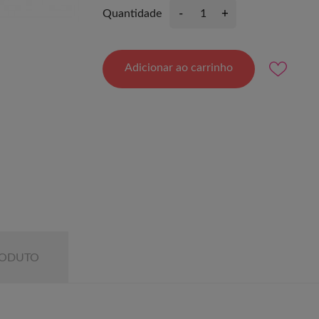
-
+
Quantidade
Adicionar ao carrinho
RODUTO