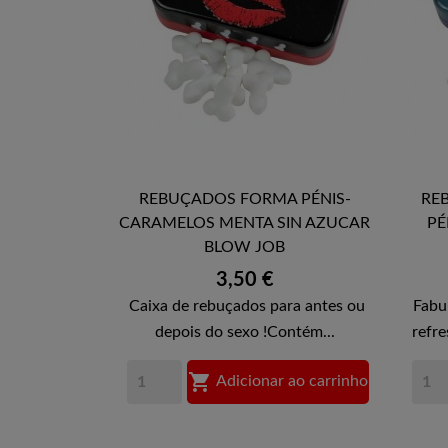
REBUÇADOS FORMA PÉNIS-
RE

CARAMELOS MENTA SIN AZUCAR
PÉ
VISTA RÁPIDA
BLOW JOB
Preço
3,50 €
Caixa de rebuçados para antes ou
Fabu
depois do sexo !Contém...
refre

Adicionar ao carrinho