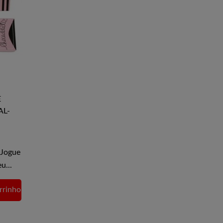
E
AL-
 Jogue
u...
rrinho