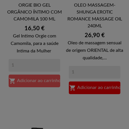
ORGIE BIO GEL
OLEO MASSAGEM-
ORGÂNICO ÍNTIMO COM
SHUNGA EROTIC
CAMOMILA 100 ML
ROMANCE MASSAGE OIL
240ML
Preço
16,50 €
Preço
26,90 €
Gel Intimo Orgie com
Oleo de massagem sensual
Camomila, para a saúde
de origem ORIENTAL de alta
Intima da Mulher
qualidade,...

Adicionar ao carrinho

Adicionar ao carrinho