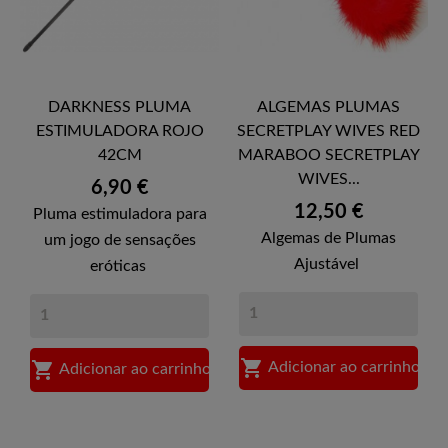
DARKNESS PLUMA
ALGEMAS PLUMAS
ESTIMULADORA ROJO
SECRETPLAY WIVES RED
42CM
MARABOO SECRETPLAY
WIVES...
Preço
6,90 €
Preço
12,50 €
Pluma estimuladora para
Algemas de Plumas
um jogo de sensações
Ajustável
eróticas


Adicionar ao carrinho
Adicionar ao carrinho