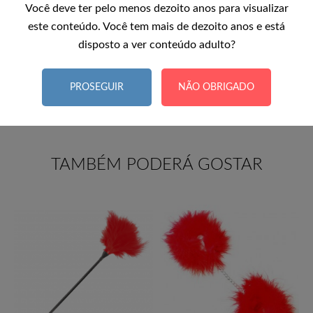
com rígidos controles de qualidade.
Você deve ter pelo menos dezoito anos para visualizar
este conteúdo. Você tem mais de dezoito anos e está
O máximo detalhe na fabricação e seus elementos
decorativos são as principais características dessa
disposto a ver conteúdo adulto?
lingerie pensada para o mundo de hoje e para pessoas
dinâmicas com vontade de inovar.
PROSEGUIR
NÃO OBRIGADO
TAMBÉM PODERÁ GOSTAR