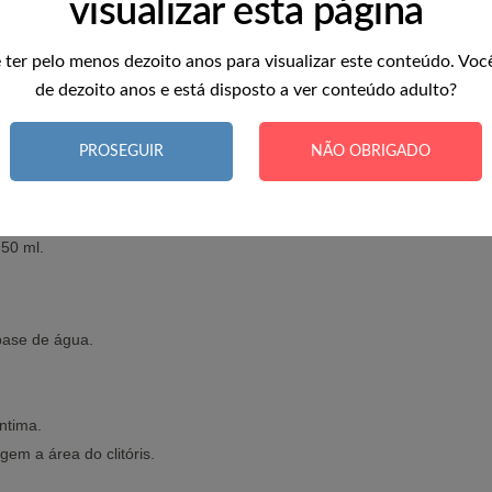
visualizar esta página
s, composto por lingerie de renda fina vermelha com um exclusivo ane
 ter pelo menos dezoito anos para visualizar este conteúdo. Voc
do-se entre os lábios, e chegam até o clitóris, proporcionando muito
de dezoito anos e está disposto a ver conteúdo adulto?
il por meio de lacinhos, de forma que os tamanhos variam do S ao X
PROSEGUIR
NÃO OBRIGADO
oma/sabor doce de morango, compatível com brinquedos eróticos e ide
50 ml.
 base de água.
ntima.
gem a área do clitóris.