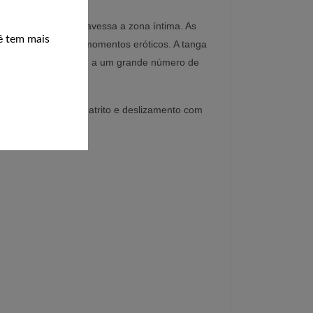
l de pérolas que atravessa a zona íntima. As
ê tem mais
 mais estímulos em momentos eróticos. A tanga
L, adaptando-se assim a um grande número de
al para facilitar o atrito e deslizamento com