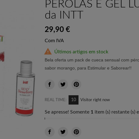
PÉROLAS E GEL L
da INTT
29,90 €
Com IVA

Últimos artigos em stock
Bela oferta um pack de cueca sensual com pér
sabor morango, para Estimular e Saborear!!
10
REAL TIME:
Visitor right now
Se apresse! Somente
1
item (s) restante (s