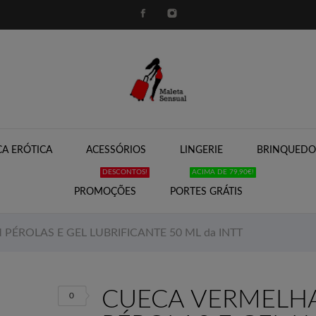
A ERÓTICA
ACESSÓRIOS
LINGERIE
BRINQUEDO
DESCONTOS!
ACIMA DE 79,90€!
PROMOÇÕES
PORTES GRÁTIS
PÉROLAS E GEL LUBRIFICANTE 50 ML da INTT
CUECA VERMELHA
0