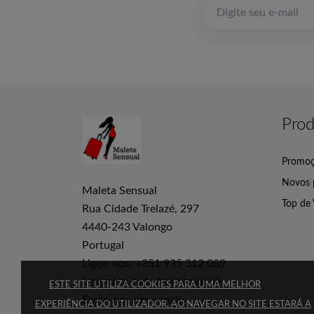
Prod
Promo
Novos 
Maleta Sensual
Top de
Rua Cidade Trelazé, 297
4440-243 Valongo
Portugal
Ligue-nos:
+351 935 312 089
(chamada rede fixa nacional)
ESTE SITE UTILIZA COOKIES PARA UMA MELHOR
Envie-nos um e-mail:
EXPERIÊNCIA DO UTILIZADOR. AO NAVEGAR NO SITE ESTARÁ A