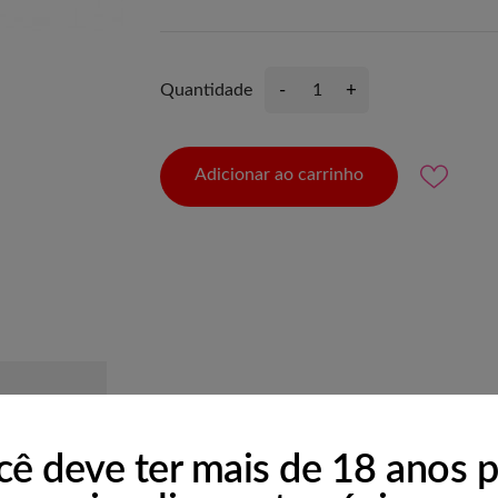
-
+
Quantidade
Adicionar ao carrinho
RODUTO
cê deve ter mais de 18 anos p
 lingerie sensual com pérolas acompanhadas por um gel à base de ág