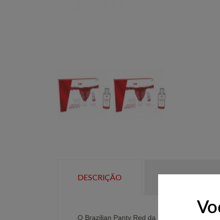
DESCRIÇÃO
DADOS DO P
Vo
O Brazilian Panty Red da INTT é um pack de