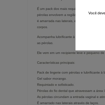
É um pack dos mais requintados e sofisticado
Você deve
pérolas envolvem a região da vulva, acomodan
é amarrada nas laterais, encostada no quadr
corpos.
Acompanha lubrificante à base de água com ar
as pérolas.
Ele vem em um recipiente leve e pequeno de 
Características principais:
Pack de lingerie com pérolas e lubrificante à
Gel sabor morango.
Requintado e sofisticado.
Pérolas do fio dental que atravessam a área í
As pérolas circundam a entrada vaginal e atin
É amarrado nas laterais através de laços.