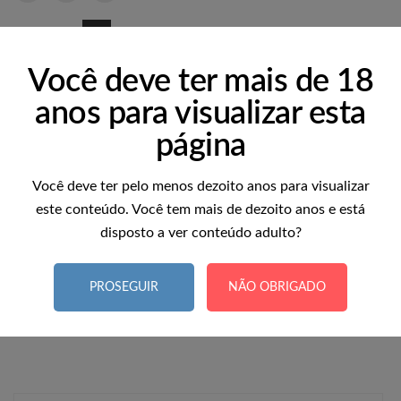
11
REAL TIME:
Visitor right now
Se apresse! Somente
1
item (s) restante (s) em STOCK!
Você deve ter mais de 18
anos para visualizar esta
página
Você deve ter pelo menos dezoito anos para visualizar
este conteúdo. Você tem mais de dezoito anos e está
-
+
Quantidade
disposto a ver conteúdo adulto?
Adicionar ao carrinho
PROSEGUIR
NÃO OBRIGADO