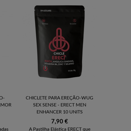
O-
CHICLETE PARA EREÇÃO-WUG

 AMOR
SEX SENSE - ERECT MEN
VISTA RÁPIDA
ENHANCER 10 UNITS
Preço
7,90 €
adas
A Pastilha Elástica ERECT que