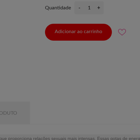
-
+
Quantidade
Adicionar ao carrinho
RODUTO
ue proporciona relações sexuais mais intensas. Essas gotas de energi