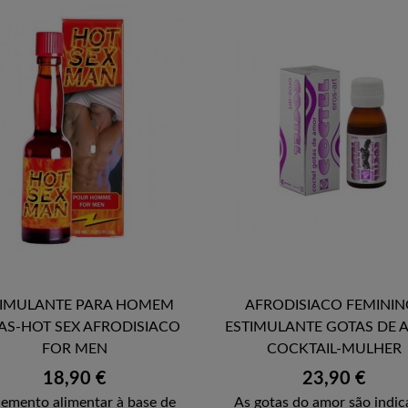
TIMULANTE PARA HOMEM
AFRODISIACO FEMININ


AS-HOT SEX AFRODISIACO
ESTIMULANTE GOTAS DE
VISTA RÁPIDA
VISTA RÁPIDA
FOR MEN
COCKTAIL-MULHER
Preço
Preço
18,90 €
23,90 €
emento alimentar à base de
As gotas do amor são indic