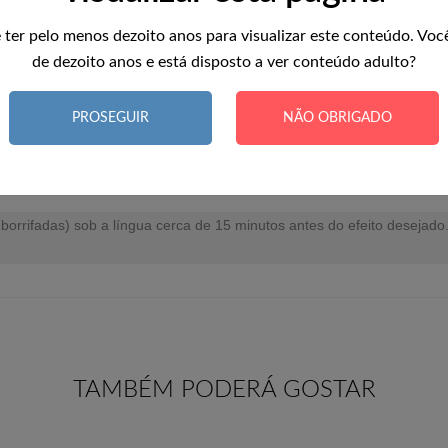
o alcance das crianças. Conservar em local seco à temperatura ambien
 ter pelo menos dezoito anos para visualizar este conteúdo. Voc
de dezoito anos e está disposto a ver conteúdo adulto?
a, 39 mg ginseng siberiano (Eleutherococcus senticosus), 39 mg Seren
cido glutâmico, 15 mg L -alanina, 15 mg L-lisina, 15 mg EN* niacina (
PROSEGUIR
NÃO OBRIGADO
na Equivalente. **RI = Ingestão de Referência.
 5 borrifadas) sob a língua cerca de 15 minutos antes do efeito deseja
TAMBÉM PODERÁ GOSTAR