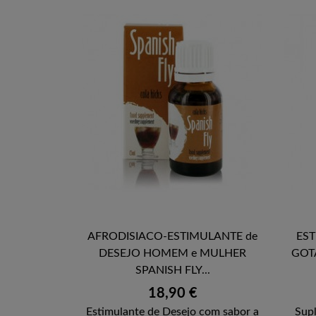
AFRODISIACO-ESTIMULANTE de
ES

DESEJO HOMEM e MULHER
GOT
VISTA RÁPIDA
SPANISH FLY...
Preço
18,90 €
Estimulante de Desejo com sabor a
Supl