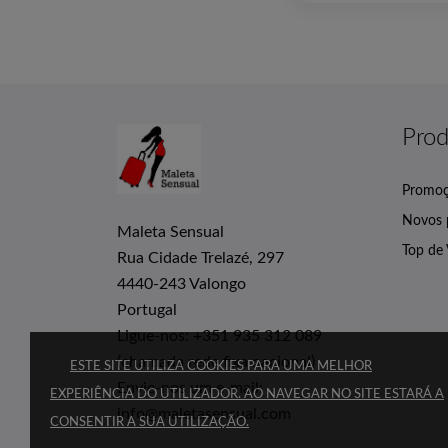
Prod
Promo
Novos 
Maleta Sensual
Top de
Rua Cidade Trelazé, 297
4440-243 Valongo
Portugal
Ligue-nos:
+351 935 312 089
(chamada rede fixa nacional)
ESTE SITE UTILIZA COOKIES PARA UMA MELHOR
Envie-nos um e-mail:
EXPERIÊNCIA DO UTILIZADOR. AO NAVEGAR NO SITE ESTARÁ A
info@maletasensual.com
CONSENTIR A SUA UTILIZAÇÃO.