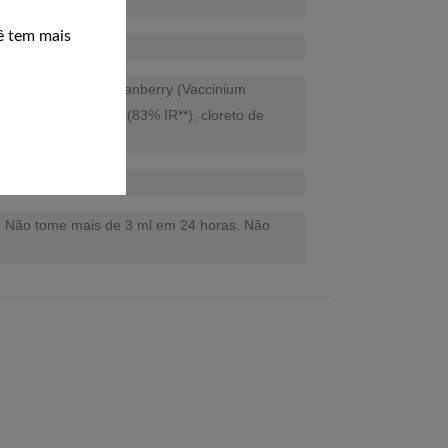
te.
ê tem mais
oa repens, 39 mg cranberry (Vaccinium
como nicotinamida) (83% IR**), cloreto de
do. Não tome mais de 3 ml em 24 horas. Não