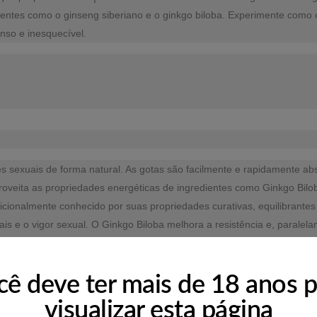
ientes como o ginseng siberiano e o ginkgo biloba. Experimente como
nso e inesquecível.
es sexuais de forma natural. As gotas são facilmente e rapidamente a
roveita as propriedades energéticas de ingredientes como Ginkgo Bilo
dicionalmente conhecido por suas propriedades curativas, equilibrantes
 e o vigor sexual. O Ginkgo Biloba melhora a resistência e, paralela
cê deve ter mais de 18 anos p
os e vitaminas. Um suplemento alimentar não deve ser utilizado como 
visualizar esta página