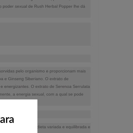
 o poder sexual de Rush Herbal Popper lhe dá
bsorvidas pelo organismo e proporcionam mais
ba e Ginseng Siberiano. O extrato de
 e energizantes. O extrato de Serenoa Serrulata
mente, a energia sexual, com a qual se pode
ara
substituto de uma dieta variada e equilibrada e