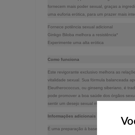
fornecem mais poder sexual, graças a ingred
uma euforia erótica, para um prazer mais inte
Fornece potência sexual adicional
Ginkgo Biloba melhora a resistência*
Experimente uma alta erótica
Como funciona
Este revigorante exclusivo melhora as relaçõ
vitalidade sexual. Sua fórmula balanceada ap
Eleutherococcus, ou ginseng siberiano, é tra
pode promover a boa saúde dos órgãos sexuais
sentir um desejo sexual mais intenso.
Informações adicionais
Vo
É uma preparação à base de ervas, aminoácid