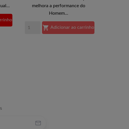
al...
melhora a performance do
Homem...
rrinho

Adicionar ao carrinho
s
