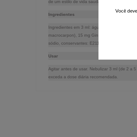
de um estilo de vida saudável. Manter fora d
Você deve
Ingredientes
Ingredientes em 3 ml: água, 39 mg L-arginin
macrocarpon), 15 mg Ginkgo biloba, 15 mg L-á
sódio, conservantes: E211, E202. *EN = Niaci
Usar
Agitar antes de usar. Nebulizar 3 ml (de 2 a
exceda a dose diária recomendada.