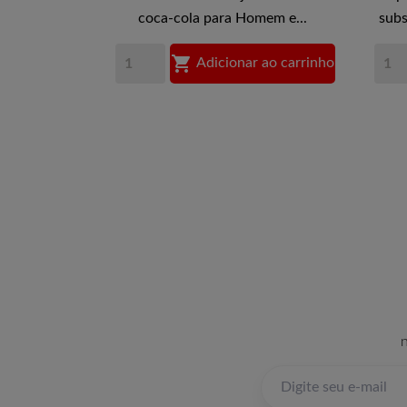
coca-cola para Homem e...
subs

Adicionar ao carrinho