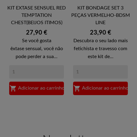
KIT EXTASE SENSUEL RED
KIT BONDAGE SET 3
TEMPTATION
PEÇAS VERMELHO-BDSM
CHEST(BEIJOS ITIMOS)
LINE
Preço
Preço
27,90 €
23,90 €
Se você gosta
Descubra o seu lado mais
êxtase sensual, você não
fetichista e travesso com
pode perder a sua...
este kit de...


Adicionar ao carrinho
Adicionar ao carrinho