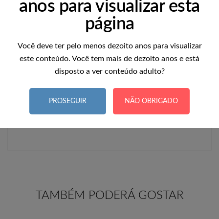
anos para visualizar esta
escolha perfeita para surpreender alguém especial,
criar o clima para uma noite mágica ou simplesmente
página
aproveitar a época com estilo.
Você deve ter pelo menos dezoito anos para visualizar
CARACTERÍSTICAS:
este conteúdo. Você tem mais de dezoito anos e está
Tipo: Body estilo natalino
disposto a ver conteúdo adulto?
Composição: 90% poliamida, 10% elastano
Estilo: Festivo, sensual e temático
PROSEGUIR
NÃO OBRIGADO
Ajuste: Macio, elástico e confortável
Não inclui a faixa de cabelo mostrada nas imagens.
TAMBÉM PODERÁ GOSTAR