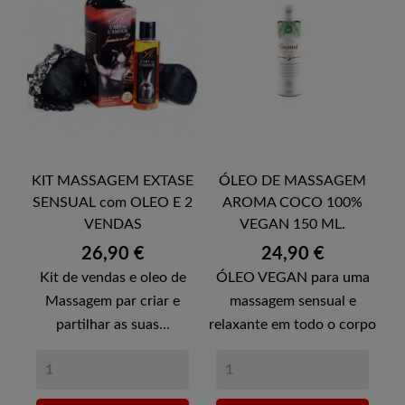
KIT MASSAGEM EXTASE
ÓLEO DE MASSAGEM
SENSUAL com OLEO E 2
AROMA COCO 100%
VENDAS
VEGAN 150 ML.
Preço
Preço
26,90 €
24,90 €
Kit de vendas e oleo de
ÓLEO VEGAN para uma
Massagem par criar e
massagem sensual e
partilhar as suas...
relaxante em todo o corpo