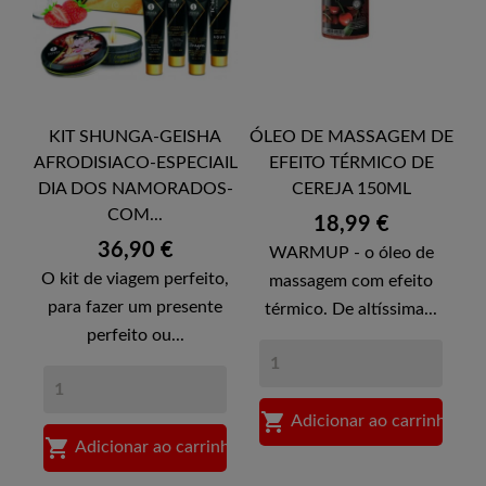
KIT SHUNGA-GEISHA
ÓLEO DE MASSAGEM DE
AFRODISIACO-ESPECIAIL
EFEITO TÉRMICO DE
DIA DOS NAMORADOS-
CEREJA 150ML
COM...
Preço
18,99 €
Preço
36,90 €
WARMUP - o óleo de
O kit de viagem perfeito,
massagem com efeito
para fazer um presente
térmico. De altíssima...
perfeito ou...

Adicionar ao carrinho

Adicionar ao carrinho