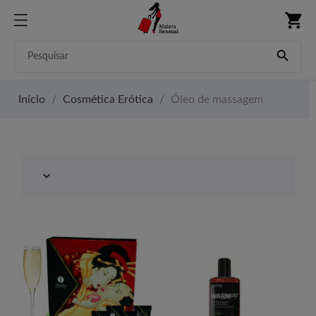
shopping_cart

Início
Cosmética Erótica
Óleo de massagem
